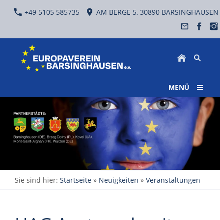
+49 5105 585735
AM BERGE 5, 30890 BARSINGHAUSEN
MENÜ
Sie sind hier:
Startseite
»
Neuigkeiten
»
Veranstaltungen