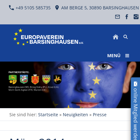
+49 5105 585735
AM BERGE 5, 30890 BARSINGHAUSEN
MENÜ
online Mitglied werden!
Sie sind hier:
Startseite
»
Neuigkeiten
»
Presse