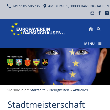
+49 5105 585735
AM BERGE 5, 30890 BARSINGHAUSEN
MENÜ
Sie sind hier:
Startseite
»
Neuigkeiten
»
Aktuelles
Stadtmeisterschaft