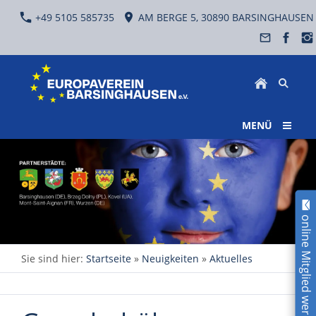
+49 5105 585735
AM BERGE 5, 30890 BARSINGHAUSEN
MENÜ
online Mitglied werden!
Sie sind hier:
Startseite
»
Neuigkeiten
»
Aktuelles