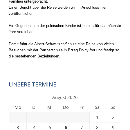
Familien untergebracht.
Einen Bericht über die Reise werden wir im Anschluss hier
veröffentlichen.
Ein Gegenbesuch der polnischen Kinder ist bereits für das nächste
Jahr vereinbart.
Damit führt die Albert-Schweitzer-Schule eine Reihe von vielen
Besuchen mit der Partnerschule in Brzeg Dolny fort und festigt so
die bestehenden Beziehungen.
UNSERE TERMINE
August 2026
Mo
Di
Mi
Do
Fr
Sa
So
1
2
3
4
5
6
7
8
9