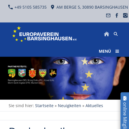
+49 5105 585735
AM BERGE 5, 30890 BARSINGHAUSEN
MENÜ
online Mitglied werden!
Sie sind hier:
Startseite
»
Neuigkeiten
»
Aktuelles