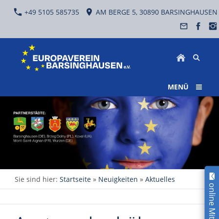
+49 5105 585735
AM BERGE 5, 30890 BARSINGHAUSEN
MENÜ
Sie sind hier:
Startseite
»
Neuigkeiten
»
Aktuelles