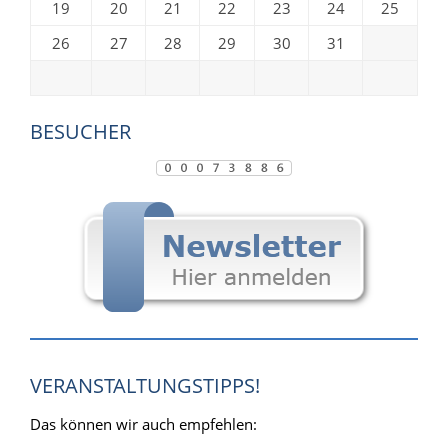
19
20
21
22
23
24
25
26
27
28
29
30
31
BESUCHER
VERANSTALTUNGSTIPPS!
Das können wir auch empfehlen: